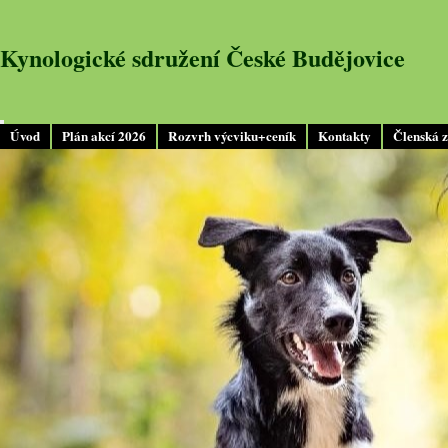
Kynologické sdružení České Budějovice
Úvod
Plán akcí 2026
Rozvrh výcviku+ceník
Kontakty
Členská 