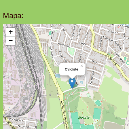
Mapa:
+
−
×
Cvičiště