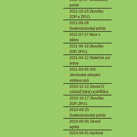
pohár
2011-10-23 Zkoušky
ZOP a ZPU1
2011-09-28
Svatováclavský pohár
2011-07-27 Akce s
dětmi
2011-06-19 Zkoušky
ZOP, ZPU1
2011-04-12 Statečné psí
srdce
2011-03-05 XVI.
Jihočeská oblastní
výstava psů
2010-12-12 Závod O
VÁNOČNÍHO KAPŘÍKA
2010-10-17 Zkoušky
ZOP, ZPU1
2010-09-25
Svatováclavský pohár
2010-06-05 Závod
agility
2010-04-01 Aprílový