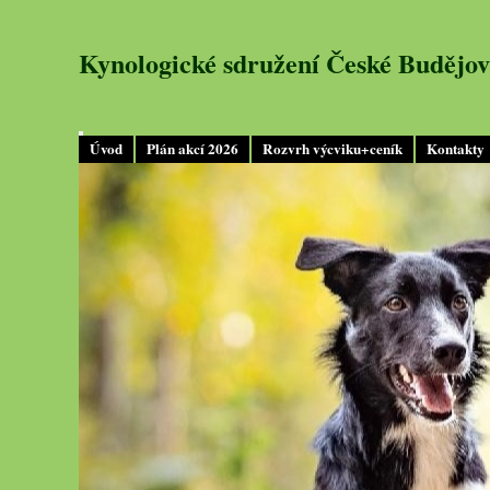
Kynologické sdružení České Budějov
Úvod
Plán akcí 2026
Rozvrh výcviku+ceník
Kontakty