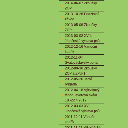
2014-06-07 Zkoušky
ZOP
2013-10-28 Podzimní
závod
2013-05-08 Zkoušky
ZOP
2013-03-02 XVIII.
Jihočeská výstava psů
2012-12-16 Vánoční
kapřík
2012-11-04
Svatováclavský pohár
2012-09-30 Zkoušky
ZOP a ZPU-1
2012-05-26 Jarní
brigáda
2012-04-18 Výcvikový
tábor Javorová skála
18.-22.4.2012
2012-03-03 XVII.
Jihočeská výstava psů
2011-12-11 Vánoční
kapřík
2011-11-27 Mikulášský