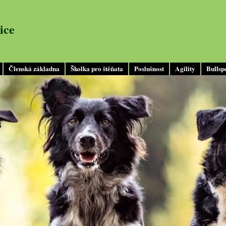
ice
Členská základna
Školka pro štěňata
Poslušnost
Agility
Bullsp