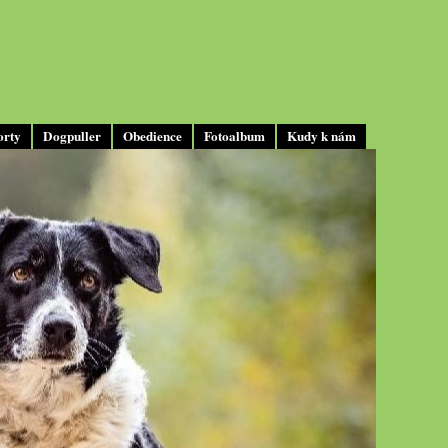
orty
Dogpuller
Obedience
Fotoalbum
Kudy k nám