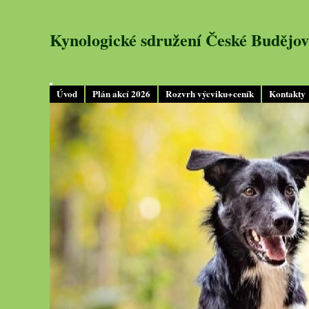
Kynologické sdružení České Budějov
Úvod
Plán akcí 2026
Rozvrh výcviku+ceník
Kontakty