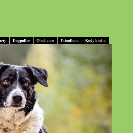
orty
Dogpuller
Obedience
Fotoalbum
Kudy k nám