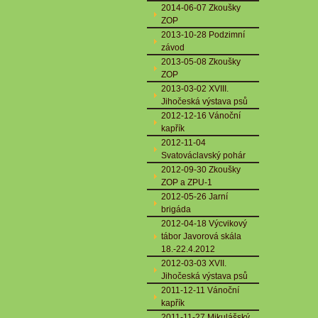
2014-06-07 Zkoušky
ZOP
2013-10-28 Podzimní
závod
2013-05-08 Zkoušky
ZOP
2013-03-02 XVIII.
Jihočeská výstava psů
2012-12-16 Vánoční
kapřík
2012-11-04
Svatováclavský pohár
2012-09-30 Zkoušky
ZOP a ZPU-1
2012-05-26 Jarní
brigáda
2012-04-18 Výcvikový
tábor Javorová skála
18.-22.4.2012
2012-03-03 XVII.
Jihočeská výstava psů
2011-12-11 Vánoční
kapřík
2011-11-27 Mikulášský