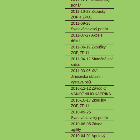
pohár
2011-10-23 Zkoušky
ZOP a ZPU1
2011-09-28
Svatováclavský pohár
2011-07-27 Akce s
dětmi
2011-06-19 Zkoušky
ZOP, ZPU1
2011-04-12 Statečné psí
srdce
2011-03-05 XVI.
Jihočeská oblastní
výstava psů
2010-12-12 Závod O
VÁNOČNÍHO KAPŘÍKA
2010-10-17 Zkoušky
ZOP, ZPU1
2010-09-25
Svatováclavský pohár
2010-06-05 Závod
agility
2010-04-01 Aprílový