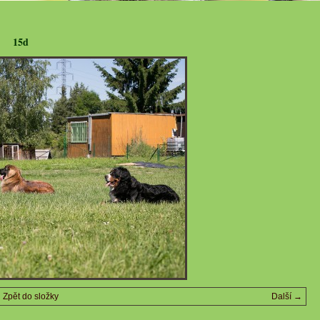
15d
Zpět do složky
Další →