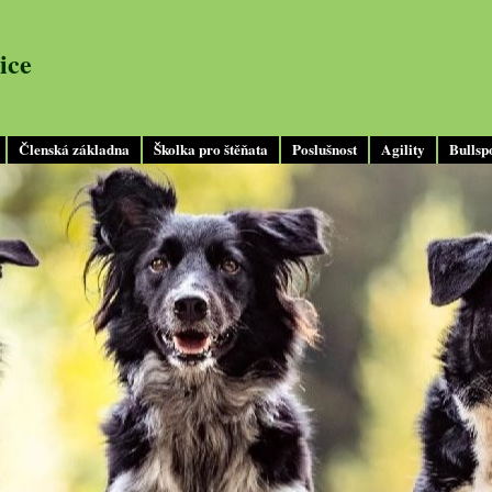
ice
Členská základna
Školka pro štěňata
Poslušnost
Agility
Bullsp