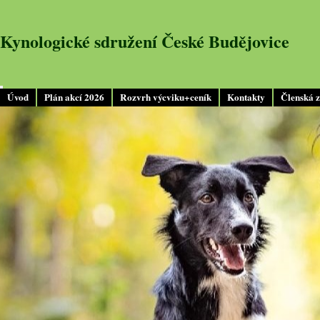
Kynologické sdružení České Budějovice
Úvod
Plán akcí 2026
Rozvrh výcviku+ceník
Kontakty
Členská 