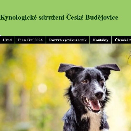
Kynologické sdružení České Budějovice
Úvod
Plán akcí 2026
Rozvrh výcviku+ceník
Kontakty
Členská 