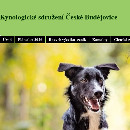
Kynologické sdružení České Budějovice
Úvod
Plán akcí 2026
Rozvrh výcviku+ceník
Kontakty
Členská 