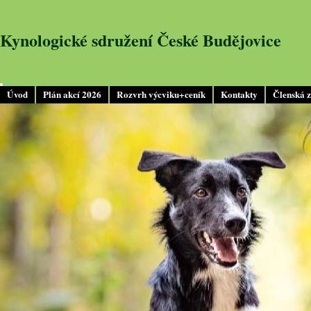
Kynologické sdružení České Budějovice
Úvod
Plán akcí 2026
Rozvrh výcviku+ceník
Kontakty
Členská 