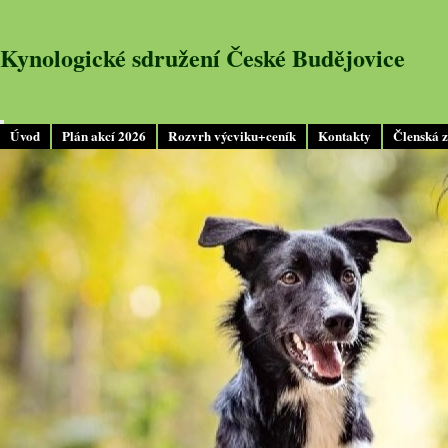
Kynologické sdružení České Budějovice
Úvod
Plán akcí 2026
Rozvrh výcviku+ceník
Kontakty
Členská 