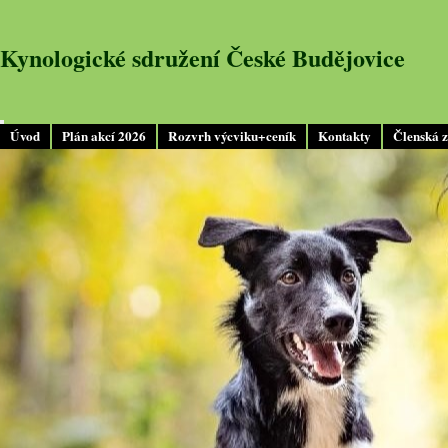
Kynologické sdružení České Budějovice
Úvod
Plán akcí 2026
Rozvrh výcviku+ceník
Kontakty
Členská 