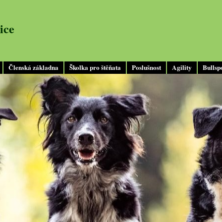
ice
Členská základna
Školka pro štěňata
Poslušnost
Agility
Bullsp