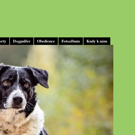
orty
Dogpuller
Obedience
Fotoalbum
Kudy k nám