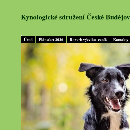
Kynologické sdružení České Budějov
Úvod
Plán akcí 2026
Rozvrh výcviku+ceník
Kontakty