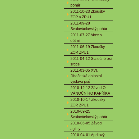
pohár
2011-10-23 Zkoušky
ZOP a ZPU1
2011-09-28
Svatováclavský pohár
2011-07-27 Akce s
dětmi
2011-06-19 Zkoušky
ZOP, ZPU1
2011-04-12 Statečné psí
srdce
2011-03-05 XVI.
Jihočeská oblastní
výstava psů
2010-12-12 Závod O
VÁNOČNÍHO KAPŘÍKA
2010-10-17 Zkoušky
ZOP, ZPU1
2010-09-25
Svatováclavský pohár
2010-06-05 Závod
agility
2010-04-01 Aprílový