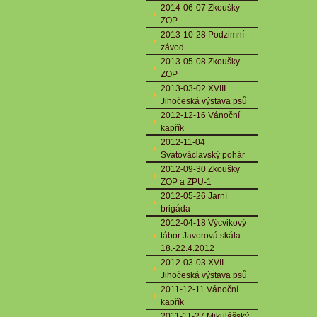
2014-06-07 Zkoušky
ZOP
2013-10-28 Podzimní
závod
2013-05-08 Zkoušky
ZOP
2013-03-02 XVIII.
Jihočeská výstava psů
2012-12-16 Vánoční
kapřík
2012-11-04
Svatováclavský pohár
2012-09-30 Zkoušky
ZOP a ZPU-1
2012-05-26 Jarní
brigáda
2012-04-18 Výcvikový
tábor Javorová skála
18.-22.4.2012
2012-03-03 XVII.
Jihočeská výstava psů
2011-12-11 Vánoční
kapřík
2011-11-27 Mikulášský