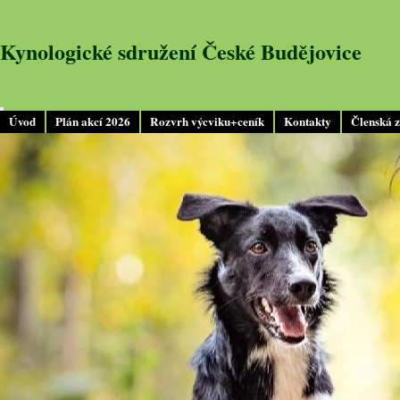
Kynologické sdružení České Budějovice
Úvod
Plán akcí 2026
Rozvrh výcviku+ceník
Kontakty
Členská 