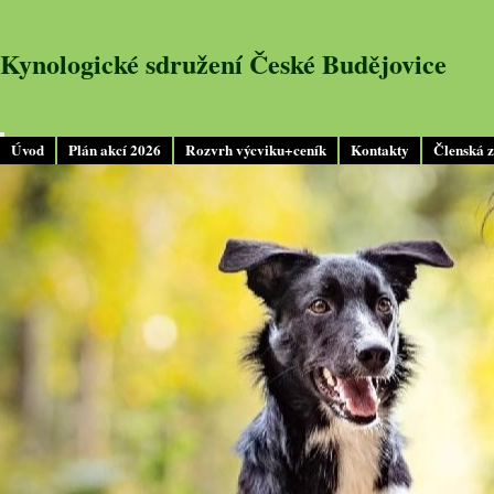
Kynologické sdružení České Budějovice
Úvod
Plán akcí 2026
Rozvrh výcviku+ceník
Kontakty
Členská 