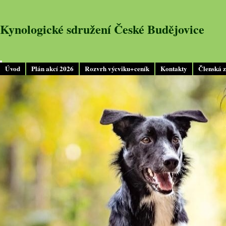
Kynologické sdružení České Budějovice
Úvod
Plán akcí 2026
Rozvrh výcviku+ceník
Kontakty
Členská 