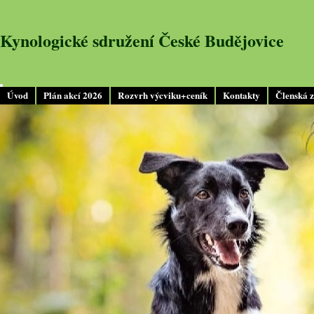
Kynologické sdružení České Budějovice
Úvod
Plán akcí 2026
Rozvrh výcviku+ceník
Kontakty
Členská 