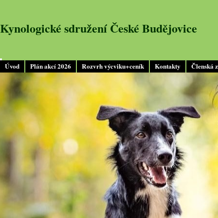
Kynologické sdružení České Budějovice
Úvod
Plán akcí 2026
Rozvrh výcviku+ceník
Kontakty
Členská 