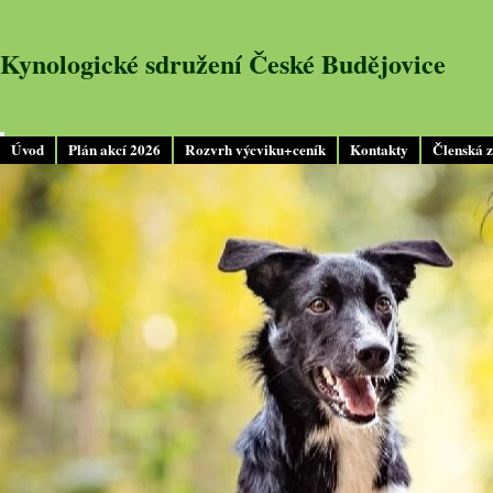
Kynologické sdružení České Budějovice
Úvod
Plán akcí 2026
Rozvrh výcviku+ceník
Kontakty
Členská 