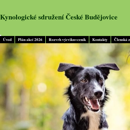
Kynologické sdružení České Budějovice
Úvod
Plán akcí 2026
Rozvrh výcviku+ceník
Kontakty
Členská 