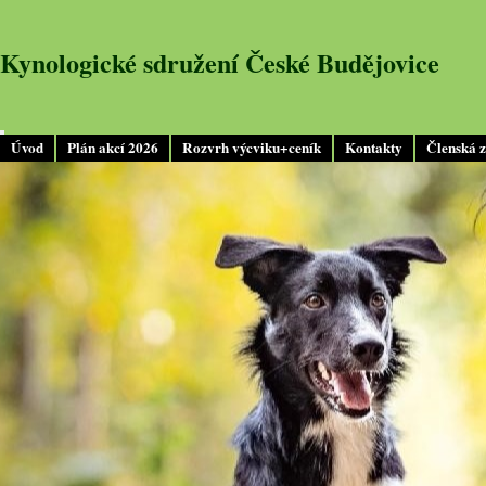
Kynologické sdružení České Budějovice
Úvod
Plán akcí 2026
Rozvrh výcviku+ceník
Kontakty
Členská 