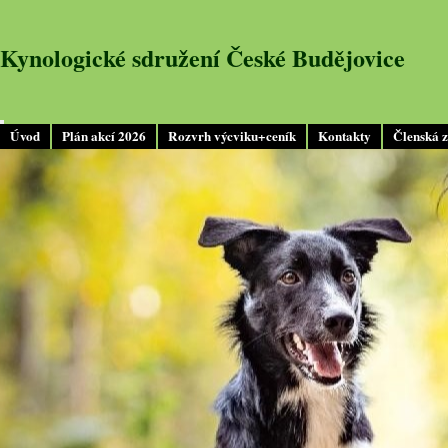
Kynologické sdružení České Budějovice
Úvod
Plán akcí 2026
Rozvrh výcviku+ceník
Kontakty
Členská 