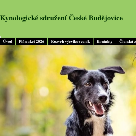
Kynologické sdružení České Budějovice
Úvod
Plán akcí 2026
Rozvrh výcviku+ceník
Kontakty
Členská 