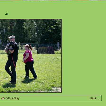
41
Zpět do složky
Další →