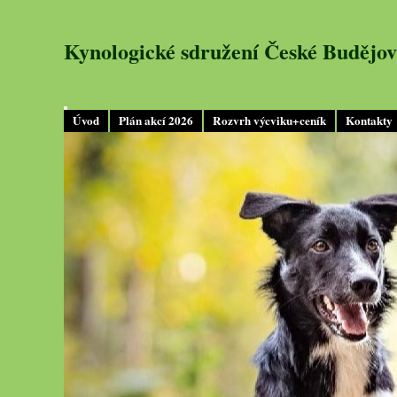
Kynologické sdružení České Budějov
Úvod
Plán akcí 2026
Rozvrh výcviku+ceník
Kontakty