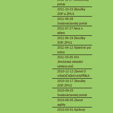
pohár
2011-10-23 Zkoušky
ZOP a ZPU1
2011-09-28
Svatováclavský pohár
2011-07-27 Akce s
dětmi
2011-06-19 Zkoušky
ZOP, ZPU1
2011-04-12 Statečné psí
srdce
2011-03-05 XVI.
Jihočeská oblastní
výstava psů
2010-12-12 Závod O
VÁNOČNÍHO KAPŘÍKA
2010-10-17 Zkoušky
ZOP, ZPU1
2010-09-25
Svatováclavský pohár
2010-06-05 Závod
agility
2010-04-01 Aprílový