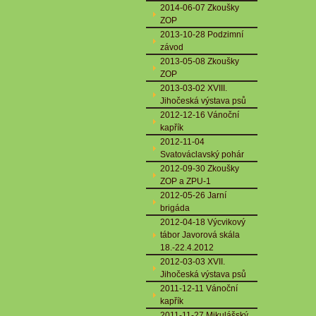
2014-06-07 Zkoušky
ZOP
2013-10-28 Podzimní
závod
2013-05-08 Zkoušky
ZOP
2013-03-02 XVIII.
Jihočeská výstava psů
2012-12-16 Vánoční
kapřík
2012-11-04
Svatováclavský pohár
2012-09-30 Zkoušky
ZOP a ZPU-1
2012-05-26 Jarní
brigáda
2012-04-18 Výcvikový
tábor Javorová skála
18.-22.4.2012
2012-03-03 XVII.
Jihočeská výstava psů
2011-12-11 Vánoční
kapřík
2011-11-27 Mikulášský