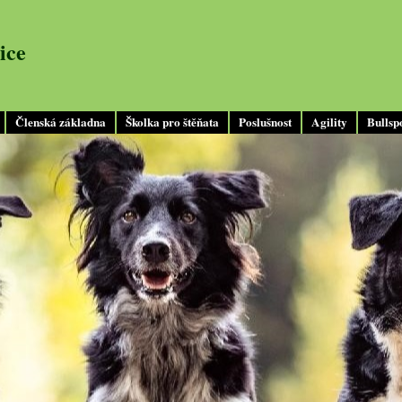
ice
Členská základna
Školka pro štěňata
Poslušnost
Agility
Bullsp