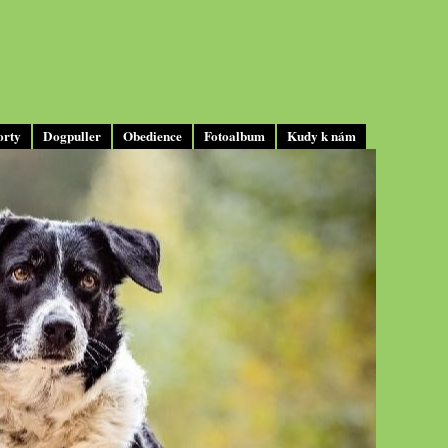
orty
Dogpuller
Obedience
Fotoalbum
Kudy k nám