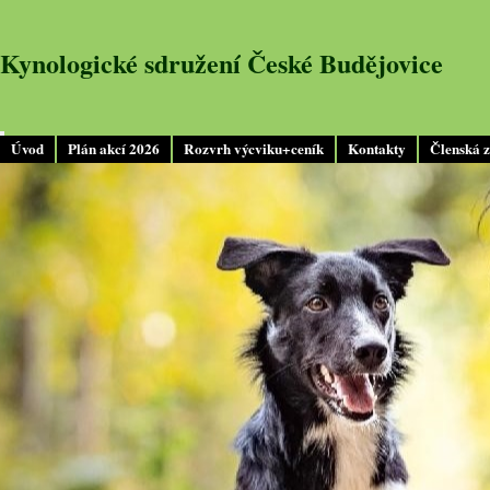
Kynologické sdružení České Budějovice
Úvod
Plán akcí 2026
Rozvrh výcviku+ceník
Kontakty
Členská 