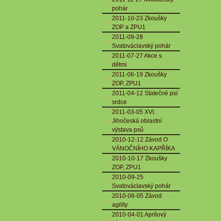
pohár
2011-10-23 Zkoušky
ZOP a ZPU1
2011-09-28
Svatováclavský pohár
2011-07-27 Akce s
dětmi
2011-06-19 Zkoušky
ZOP, ZPU1
2011-04-12 Statečné psí
srdce
2011-03-05 XVI.
Jihočeská oblastní
výstava psů
2010-12-12 Závod O
VÁNOČNÍHO KAPŘÍKA
2010-10-17 Zkoušky
ZOP, ZPU1
2010-09-25
Svatováclavský pohár
2010-06-05 Závod
agility
2010-04-01 Aprílový