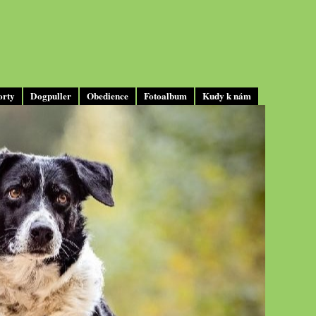
orty
Dogpuller
Obedience
Fotoalbum
Kudy k nám