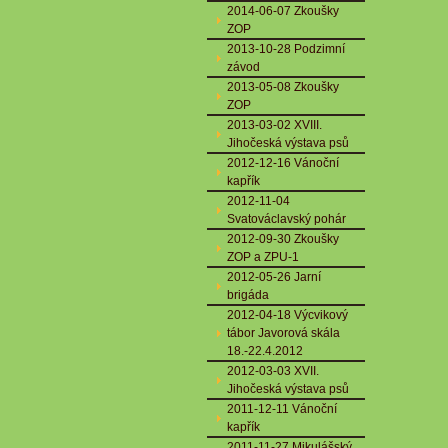
2014-06-07 Zkoušky
ZOP
2013-10-28 Podzimní
závod
2013-05-08 Zkoušky
ZOP
2013-03-02 XVIII.
Jihočeská výstava psů
2012-12-16 Vánoční
kapřík
2012-11-04
Svatováclavský pohár
2012-09-30 Zkoušky
ZOP a ZPU-1
2012-05-26 Jarní
brigáda
2012-04-18 Výcvikový
tábor Javorová skála
18.-22.4.2012
2012-03-03 XVII.
Jihočeská výstava psů
2011-12-11 Vánoční
kapřík
2011-11-27 Mikulášský