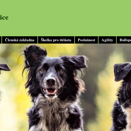
ice
Členská základna
Školka pro štěňata
Poslušnost
Agility
Bullsp