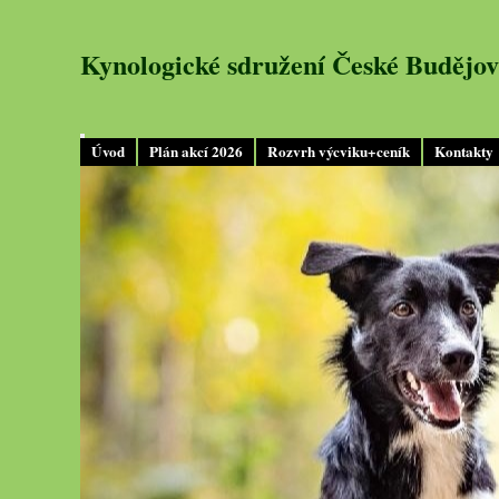
Kynologické sdružení České Budějov
Úvod
Plán akcí 2026
Rozvrh výcviku+ceník
Kontakty