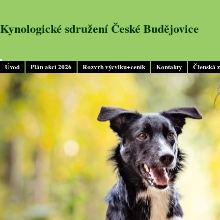
Kynologické sdružení České Budějovice
Úvod
Plán akcí 2026
Rozvrh výcviku+ceník
Kontakty
Členská 