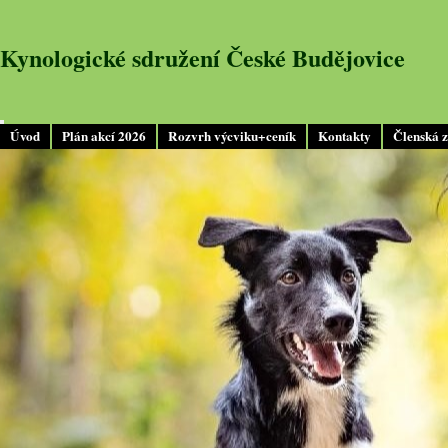
Kynologické sdružení České Budějovice
Úvod
Plán akcí 2026
Rozvrh výcviku+ceník
Kontakty
Členská 