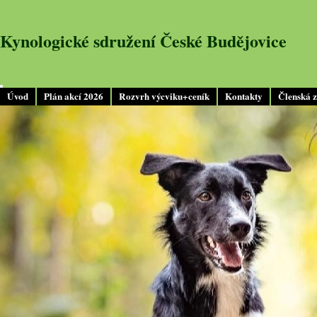
Kynologické sdružení České Budějovice
Úvod
Plán akcí 2026
Rozvrh výcviku+ceník
Kontakty
Členská 