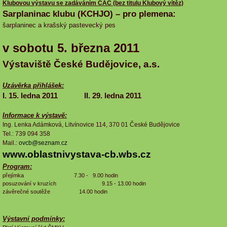
Klubovou výstavu se zadáváním CAC (bez titulu Klubový vítěz)
Sarplaninac klubu (KCHJO) – pro plemena:
šarplaninec a krašský pastevecký pes
v sobotu 5. března 2011
Výstaviště České Budějovice, a.s.
Uzávěrka přihlášek:
I. 15. ledna 2011 II. 29. ledna 2011
Informace k výstavě:
Ing. Lenka Adámková, Litvínovice 114, 370 01 České Budějovice
Tel.: 739 094 358
Mail.:
ovcb@seznam.cz
www.oblastnivystava-cb.wbs.cz
Program:
přejímka 7.30 - 9.00 hodin
posuzování v kruzích 9.15 - 13.00 hodin
závěrečné soutěže 14.00 hodin
Výstavní podmínky: