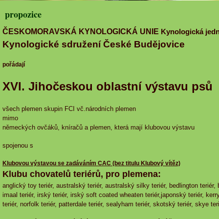
propozice
ČESKOMORAVSKÁ KYNOLOGICKÁ UNIE
Kynologická jedn
Kynologické sdružení České Budějovice
pořádají
XVI. Jihočeskou oblastní výstavu psů
všech plemen skupin FCI vč.národních plemen
mimo
německých ovčáků, kníračů a plemen, která mají klubovou výstavu
spojenou s
Klubovou výstavou se zadáváním CAC (bez titulu Klubový vítěz)
Klubu chovatelů teriérů, pro plemena:
anglický toy teriér, australský teriér, australský silky teriér, bedlington teriér,
imaal teriér, irský teriér, irský soft coated wheaten teriér,japonský teriér, kerr
teriér, norfolk teriér, patterdale teriér, sealyham teriér, skotský teriér, skye te