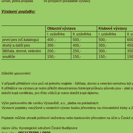
uznán, jistina propadá ve prospěch pořadatele výstavy.
Výstavní poplatky:
Oblastní výstava
Klubové výstavy
I. uzávěrka
II. uzávěrka
I. uzávěrka
II.
první pes (vč.katalogu)
400 ,-
500,-
500,-
600
druhý a další pes
300.-
400,-
350,-
450
štěňata, dorost, veteráni
200,-
250,-
300,-
350
soutěže
150,-
150,-
150,-
150
Důležité upozornění:
V případě přihlášení více psů od jednoho majitele - štěňata, dorost a veteráni nemohou být
K přihlášce na výstavu je nutno přiložit oboustrannou fotokopii průkazu původu psa – platí 
doložit kopii certifikátu, pro třídu vítězů je nutno doložit kopii diplomu.
Výše parkovného dle ceníku Výstaviště, a.s., platba na pokladnách.
Výstavní poplatky navýšené u ostatních výstav budou převedeny na chovatelské kluby a 
Poplatek můžete uhradit poštovní složenkou nebo bankovním převodem na účet u České spo
název účtu: Kynologické sdružení České Budějovice