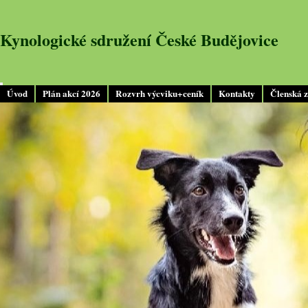
Kynologické sdružení České Budějovice
Úvod
Plán akcí 2026
Rozvrh výcviku+ceník
Kontakty
Členská 