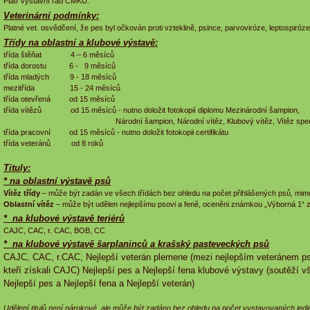
Platí Výstavní řád ČMKU.
Veterinární podmínky:
Platné vet. osvědčení, že pes byl očkován proti vzteklině, psince, parvoviróze, leptospiróze 
Třídy na oblastní a klubové výstavě:
třída štěňat 4 – 6 měsíců
třída dorostu 6 - 9 měsíců
třída mladých 9 - 18 měsíců
mezitřída 15 - 24 měsíců
třída otevřená od 15 měsíců
třída vítězů od 15 měsíců - nutno doložit fotokopií diplomu Mezinárodní šampion,
Národní šampion, Národní vítěz, Klubový vítěz, Vítěz spe
třída pracovní od 15 měsíců - nutno doložit fotokopii certifikátu
třída veteránů od 8 roků
Tituly:
* na oblastní výstavě psů
Vítěz třídy
– může být zadán ve všech třídách bez ohledu na počet přihlášených psů, mimo t
Oblastní vítěz
– může být udělen nejlepšímu psovi a feně, oceněni známkou „Výborná 1“ z 
* na klubové výstavě teriérů
CAJC, CAC, r. CAC, BOB, CC
* na klubové výstavě šarplaninců a krašský pasteveckých psů
CAJC, CAC, r.CAC, Nejlepší veterán plemene (mezi nejlepším veteránem pse
kteří získali CAJC) Nejlepší pes a Nejlepší fena klubové výstavy (soutěží 
Nejlepší pes a Nejlepší fena a Nejlepší veterán)
Udělení titulů není nárokové, ale může být zadáno bez ohledu na počet vystavovaných jedinc