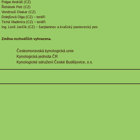
Polgar Andráš (CZ)
Řehánek Petr (CZ)
Vondrouš Otakar (CZ)
Dolejšová Olga (CZ) – teriéři
Tichá Vladimíra (CZ) – teriéři
Ing. Leoš Jančík (CZ) – šarplaninec a krašský pastevecký pes
Změna rozhodčích vyhrazena.
Českomoravská kynologická unie
Kynologická jednota ČR
Kynologické sdružení České Budějovice, o.s.