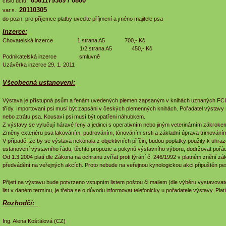
0561179389 / 0800
číslo účtu:
20110305
var.s.:
do pozn. pro příjemce platby uveďte příjmení a jméno majitele psa
Inzerce:
Chovatelská inzerce 1 strana A5 700,- Kč
1/2 strana A5 450,- Kč
Podnikatelská inzerce smluvně
Uzávěrka inzerce 29. 1. 2011
Všeobecná ustanovení:
Výstava je přístupná psům a fenám uvedených plemen zapsaným v knihách uznaných FCI, k
třídy. Importovaní psi musí být zapsáni v českých plemenných knihách. Pořadatel výstav
nebo ztrátu psa. Kousaví psi musí být opatřeni náhubkem.
Z výstavy se vylučují háravé feny a jedinci s operativním nebo jiným veterinárním zákrok
Změny exteriéru psa lakováním, pudrováním, tónováním srsti a základní úprava trimování
V případě, že by se výstava nekonala z objektivních příčin, budou poplatky použity k uhra
ustanovení výstavního řádu, těchto propozic a pokynů výstavního výboru, dodržovat poř
Od 1.3.2004 platí dle Zákona na ochranu zvířat proti týrání č. 246/1992 v platném znění z
předvádění na veřejných akcích. Proto nebude na veřejnou kynologickou akci připuštěn 
Přijetí na výstavu bude potvrzeno vstupním listem poštou či mailem (dle výběru vystavovate
list v daném termínu, je třeba se o důvodu informovat telefonicky u pořadatele výstavy. Pl
Rozhodčí:
Ing. Alena Košťálová (CZ)