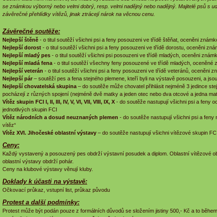
se známkou výborný nebo velmi dobrý, resp. velmi nadějný nebo nadějný. Majitelé psů s udě
závěrečné přehlídky vítězů, jinak ztrácejí nárok na věcnou cenu.
Závěrečné soutěže:
Nejlepší štěně
- o titul soutěží všichni psi a feny posouzeni ve třídě štěňat, oceněni znám
Nejlepší dorost
- o titul soutěží všichni psi a feny posouzeni ve třídě dorostu, oceněni zn
Nejlepší mladý pes
- o titul soutěží všichni psi posouzeni ve třídě mladých, oceněni zná
Nejlepší mladá fena
- o titul soutěží všechny feny posouzené ve třídě mladých, oceněné
Nejlepší veterán
- o titul soutěží všichni psi a feny posouzeni ve třídě veteránů, oceněni
Nejlepší pár
– soutěží pes a fena stejného plemene, kteří byli na výstavě posouzeni, a jso
Nejlepší chovatelská skupina
– do soutěže může chovatel přihlásit nejméně 3 jedince ste
pocházejí z různých spojení (nejméně dvě matky a jeden otec nebo dva otcové a jedna ma
Vítěz skupin FCI I, II, III, IV, V, VI, VII, VIII, IX, X
- do soutěže nastupují všichni psi a feny o
jednotlivých skupin FCI
Vítěz národních a dosud neuznaných plemen
- do soutěže nastupují všichni psi a fen
vítěz“
Vítěz XVI. Jihočeské oblastní výstavy
– do soutěže nastupují všichni vítězové skupin F
Ceny:
Každý vystavený a posouzený pes obdrží výstavní posudek a diplom. Oblastní vítězové o
oblastní výstavy obdrží pohár.
Ceny na klubové výstavy věnují kluby.
Doklady k účasti na výstavě:
Očkovací průkaz, vstupní list, průkaz původu
Protest a další podmínky:
Protest může být podán pouze z formálních důvodů se složením jistiny 500,- Kč a to během