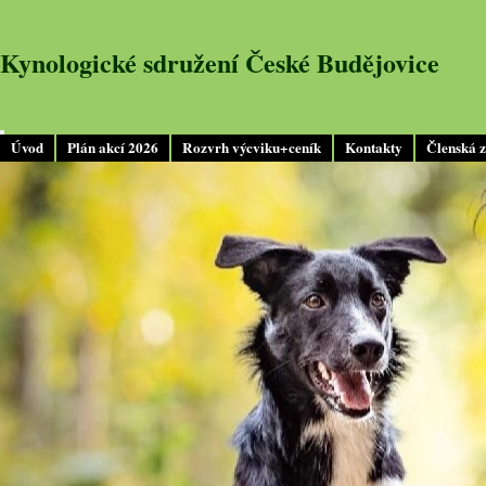
Kynologické sdružení České Budějovice
Úvod
Plán akcí 2026
Rozvrh výcviku+ceník
Kontakty
Členská 