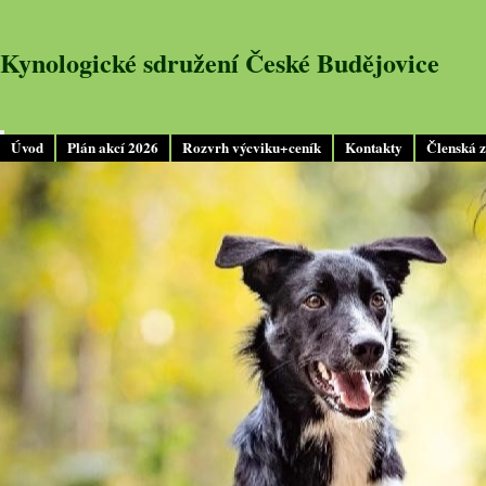
Kynologické sdružení České Budějovice
Úvod
Plán akcí 2026
Rozvrh výcviku+ceník
Kontakty
Členská 