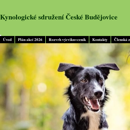
Kynologické sdružení České Budějovice
Úvod
Plán akcí 2026
Rozvrh výcviku+ceník
Kontakty
Členská 