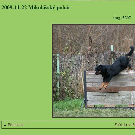
2009-11-22 Mikulášský pohár
img_5207
← Předchozí
Zpět do slož