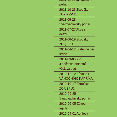
pohár
2011-10-23 Zkoušky
ZOP a ZPU1
2011-09-28
Svatováclavský pohár
2011-07-27 Akce s
dětmi
2011-06-19 Zkoušky
ZOP, ZPU1
2011-04-12 Statečné psí
srdce
2011-03-05 XVI.
Jihočeská oblastní
výstava psů
2010-12-12 Závod O
VÁNOČNÍHO KAPŘÍKA
2010-10-17 Zkoušky
ZOP, ZPU1
2010-09-25
Svatováclavský pohár
2010-06-05 Závod
agility
2010-04-01 Aprílový