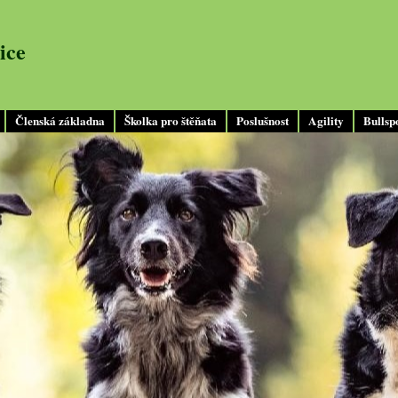
ice
Členská základna
Školka pro štěňata
Poslušnost
Agility
Bullsp