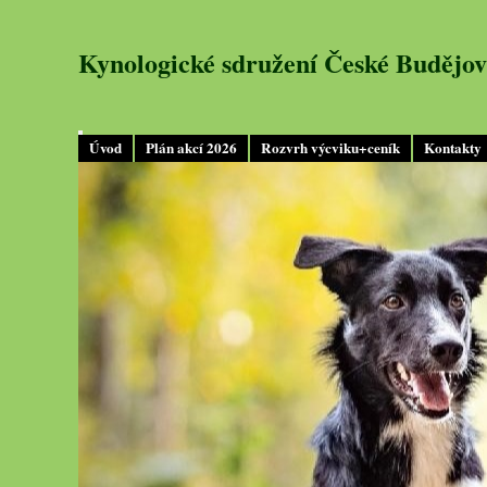
Kynologické sdružení České Budějov
Úvod
Plán akcí 2026
Rozvrh výcviku+ceník
Kontakty