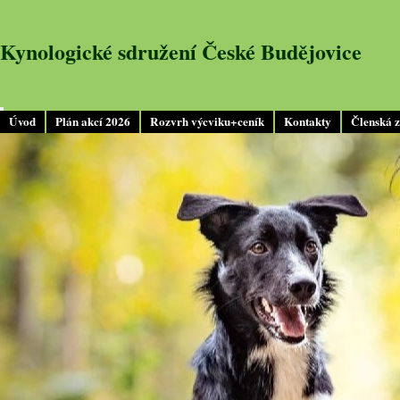
Kynologické sdružení České Budějovice
Úvod
Plán akcí 2026
Rozvrh výcviku+ceník
Kontakty
Členská 