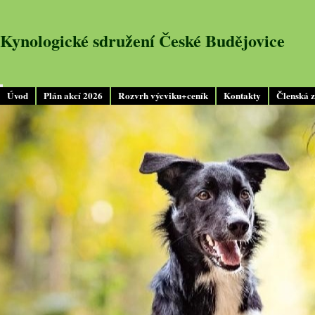
Kynologické sdružení České Budějovice
Úvod
Plán akcí 2026
Rozvrh výcviku+ceník
Kontakty
Členská 