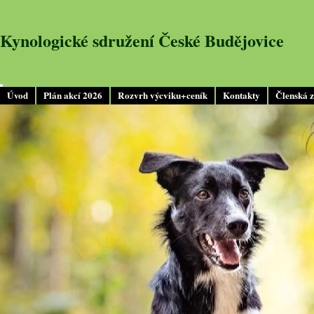
Kynologické sdružení České Budějovice
Úvod
Plán akcí 2026
Rozvrh výcviku+ceník
Kontakty
Členská 