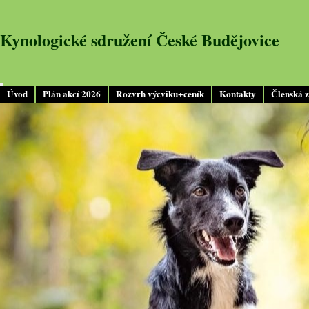
Kynologické sdružení České Budějovice
Úvod
Plán akcí 2026
Rozvrh výcviku+ceník
Kontakty
Členská 