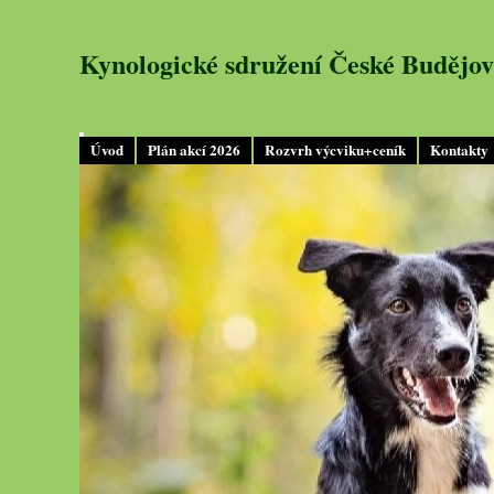
Kynologické sdružení České Budějov
Úvod
Plán akcí 2026
Rozvrh výcviku+ceník
Kontakty