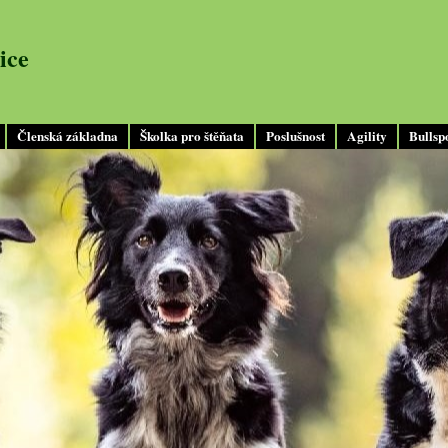
ice
Členská základna
Školka pro štěňata
Poslušnost
Agility
Bullsp