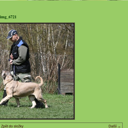
img_6721
Zpět do složky
Další →