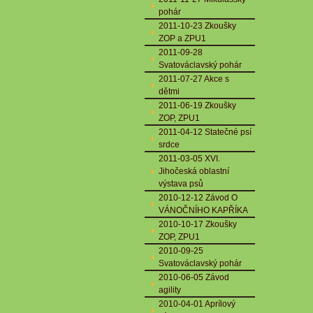
pohár
2011-10-23 Zkoušky
ZOP a ZPU1
2011-09-28
Svatováclavský pohár
2011-07-27 Akce s
dětmi
2011-06-19 Zkoušky
ZOP, ZPU1
2011-04-12 Statečné psí
srdce
2011-03-05 XVI.
Jihočeská oblastní
výstava psů
2010-12-12 Závod O
VÁNOČNÍHO KAPŘÍKA
2010-10-17 Zkoušky
ZOP, ZPU1
2010-09-25
Svatováclavský pohár
2010-06-05 Závod
agility
2010-04-01 Aprílový