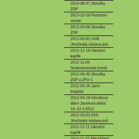
2014-06-07 Zkoušky
ZOP
2013-10-28 Podzimní
závod
2013-05-08 Zkoušky
ZOP
2013-03-02 XVIII.
Jihočeská výstava psů
2012-12-16 Vánoční
kapřík
2012-11-04
Svatováclavský pohár
2012-09-30 Zkoušky
ZOP a ZPU-1
2012-05-26 Jarní
brigáda
2012-04-18 Výcvikový
tábor Javorová skála
18.-22.4.2012
2012-03-03 XVII.
Jihočeská výstava psů
2011-12-11 Vánoční
kapřík
2011-11-27 Mikulášský