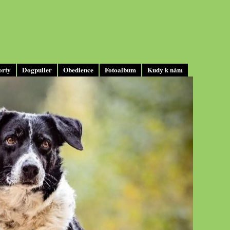
orty
Dogpuller
Obedience
Fotoalbum
Kudy k nám