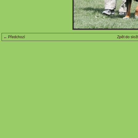
← Předchozí
Zpět do slož