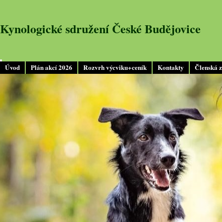
Kynologické sdružení České Budějovice
Úvod
Plán akcí 2026
Rozvrh výcviku+ceník
Kontakty
Členská 