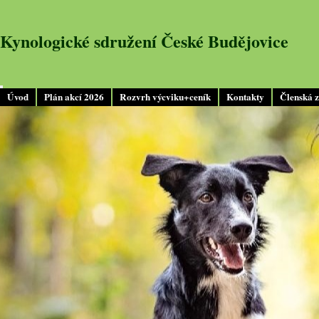
Kynologické sdružení České Budějovice
Úvod
Plán akcí 2026
Rozvrh výcviku+ceník
Kontakty
Členská 