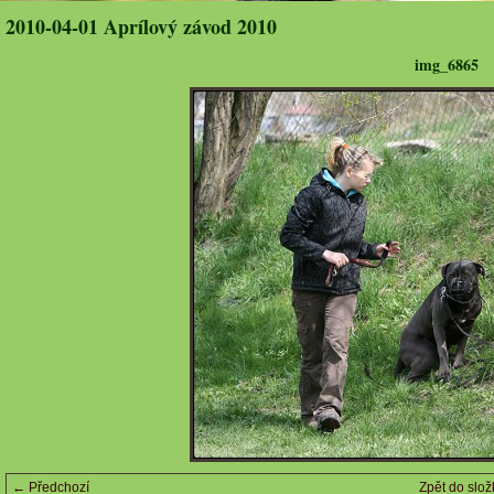
2010-04-01 Aprílový závod 2010
img_6865
← Předchozí
Zpět do slož