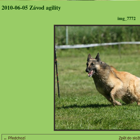
2010-06-05 Závod agility
img_7772
← Předchozí
Zpět do slož