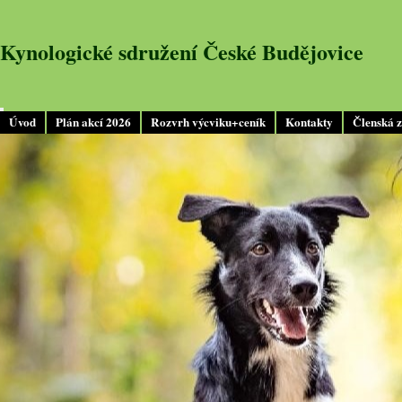
Kynologické sdružení České Budějovice
Úvod
Plán akcí 2026
Rozvrh výcviku+ceník
Kontakty
Členská 