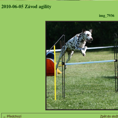
2010-06-05 Závod agility
img_7936
← Předchozí
Zpět do slož