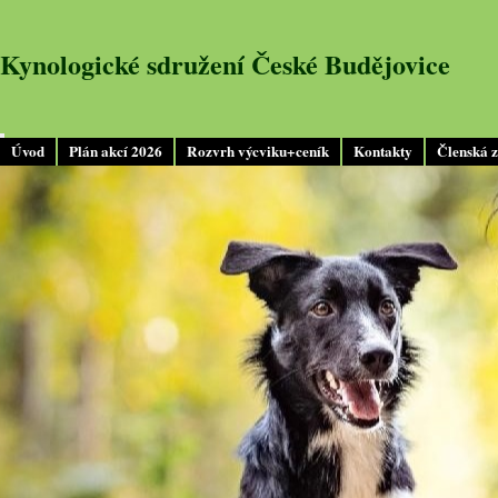
Kynologické sdružení České Budějovice
Úvod
Plán akcí 2026
Rozvrh výcviku+ceník
Kontakty
Členská 