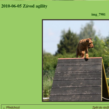
2010-06-05 Závod agility
img_7981
← Předchozí
Zpět do slož