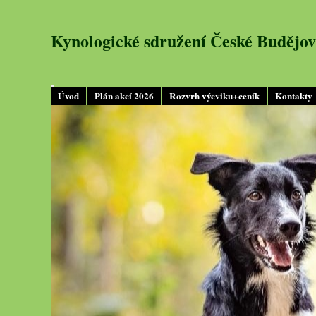
Kynologické sdružení České Budějov
Úvod
Plán akcí 2026
Rozvrh výcviku+ceník
Kontakty