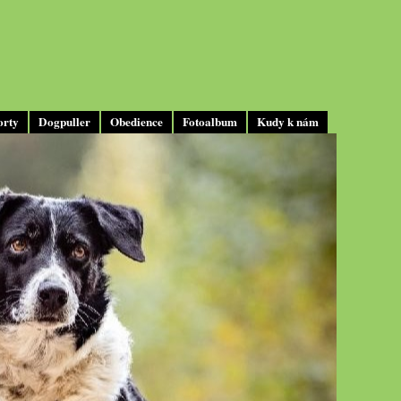
orty
Dogpuller
Obedience
Fotoalbum
Kudy k nám