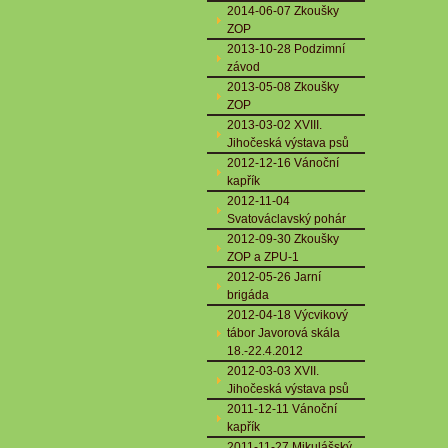
2014-06-07 Zkoušky
ZOP
2013-10-28 Podzimní
závod
2013-05-08 Zkoušky
ZOP
2013-03-02 XVIII.
Jihočeská výstava psů
2012-12-16 Vánoční
kapřík
2012-11-04
Svatováclavský pohár
2012-09-30 Zkoušky
ZOP a ZPU-1
2012-05-26 Jarní
brigáda
2012-04-18 Výcvikový
tábor Javorová skála
18.-22.4.2012
2012-03-03 XVII.
Jihočeská výstava psů
2011-12-11 Vánoční
kapřík
2011-11-27 Mikulášský