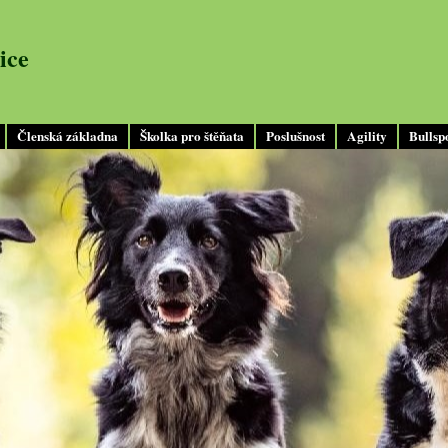
ice
Členská základna
Školka pro štěňata
Poslušnost
Agility
Bullsp