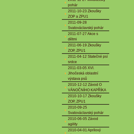
pohár
2011-10-23 Zkoušky
ZOP a ZPU1
2011-09-28
Svatováclavský pohár
2011-07-27 Akce s
dětmi
2011-06-19 Zkoušky
ZOP, ZPU1
2011-04-12 Statečné psí
srdce
2011-03-05 XVI.
Jihočeská oblastní
výstava psů
2010-12-12 Závod O
VÁNOČNÍHO KAPŘÍKA
2010-10-17 Zkoušky
ZOP, ZPU1
2010-09-25
Svatováclavský pohár
2010-06-05 Závod
agility
2010-04-01 Aprílový