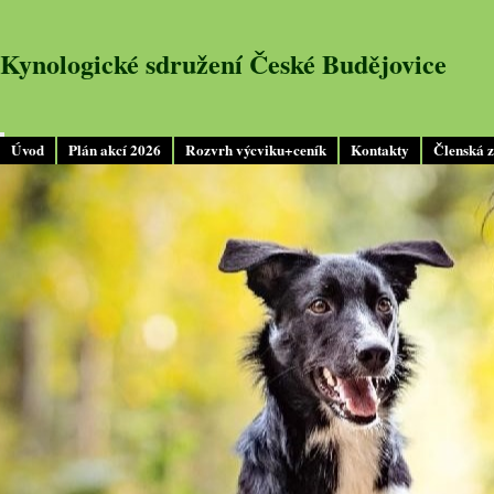
Kynologické sdružení České Budějovice
Úvod
Plán akcí 2026
Rozvrh výcviku+ceník
Kontakty
Členská 