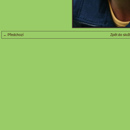
← Předchozí
Zpět do slož