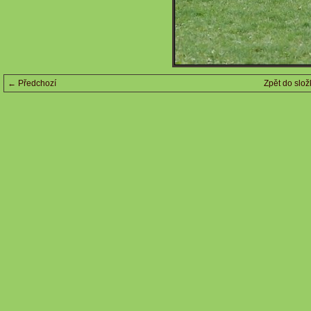
← Předchozí
Zpět do slož