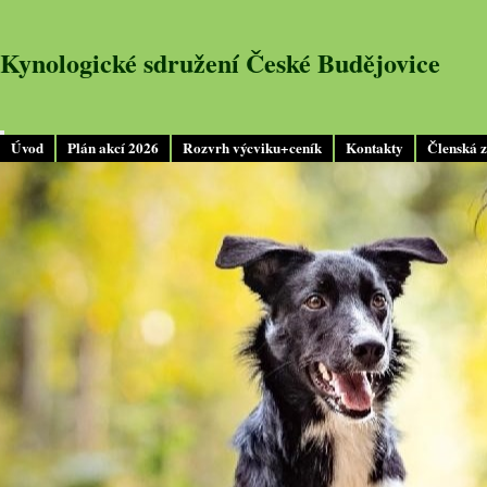
Kynologické sdružení České Budějovice
Úvod
Plán akcí 2026
Rozvrh výcviku+ceník
Kontakty
Členská 