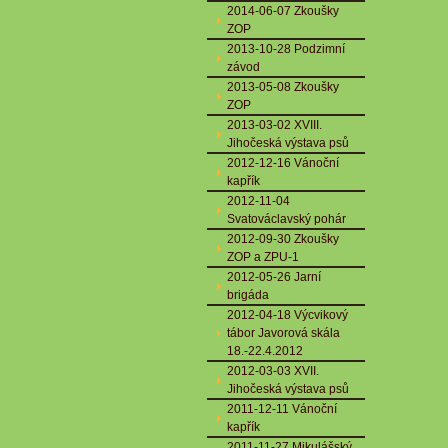
2014-06-07 Zkoušky
ZOP
2013-10-28 Podzimní
závod
2013-05-08 Zkoušky
ZOP
2013-03-02 XVIII.
Jihočeská výstava psů
2012-12-16 Vánoční
kapřík
2012-11-04
Svatováclavský pohár
2012-09-30 Zkoušky
ZOP a ZPU-1
2012-05-26 Jarní
brigáda
2012-04-18 Výcvikový
tábor Javorová skála
18.-22.4.2012
2012-03-03 XVII.
Jihočeská výstava psů
2011-12-11 Vánoční
kapřík
2011-11-27 Mikulášský