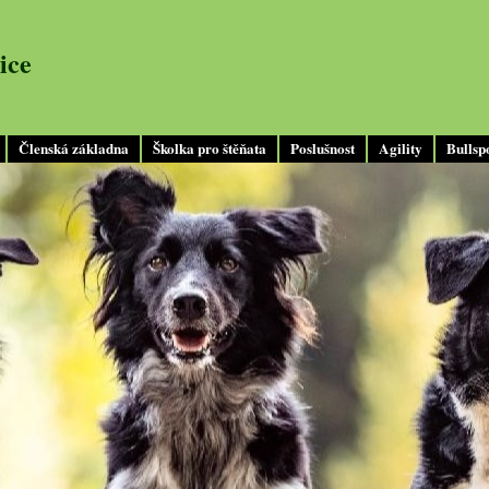
ice
Členská základna
Školka pro štěňata
Poslušnost
Agility
Bullsp