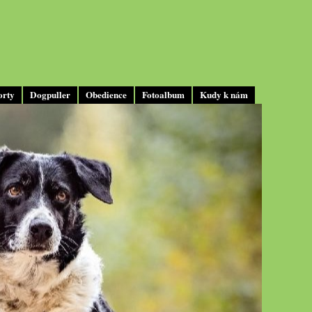
orty
Dogpuller
Obedience
Fotoalbum
Kudy k nám