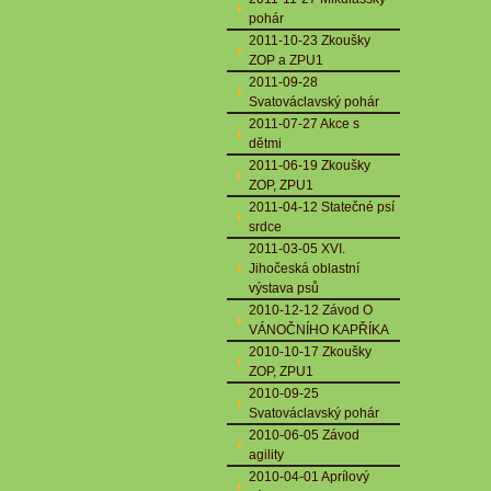
pohár
2011-10-23 Zkoušky
ZOP a ZPU1
2011-09-28
Svatováclavský pohár
2011-07-27 Akce s
dětmi
2011-06-19 Zkoušky
ZOP, ZPU1
2011-04-12 Statečné psí
srdce
2011-03-05 XVI.
Jihočeská oblastní
výstava psů
2010-12-12 Závod O
VÁNOČNÍHO KAPŘÍKA
2010-10-17 Zkoušky
ZOP, ZPU1
2010-09-25
Svatováclavský pohár
2010-06-05 Závod
agility
2010-04-01 Aprílový