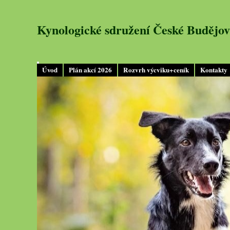
Kynologické sdružení České Budějov
Úvod
Plán akcí 2026
Rozvrh výcviku+ceník
Kontakty