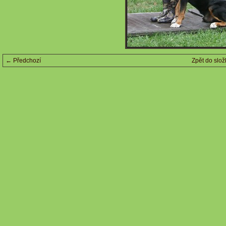
← Předchozí
Zpět do slož