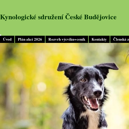
Kynologické sdružení České Budějovice
Úvod
Plán akcí 2026
Rozvrh výcviku+ceník
Kontakty
Členská 