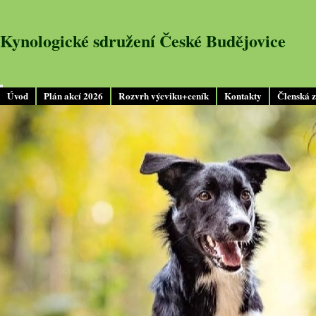
Kynologické sdružení České Budějovice
Úvod
Plán akcí 2026
Rozvrh výcviku+ceník
Kontakty
Členská 