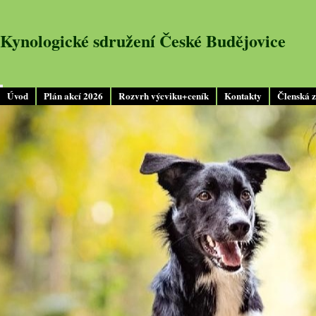
Kynologické sdružení České Budějovice
Úvod
Plán akcí 2026
Rozvrh výcviku+ceník
Kontakty
Členská 