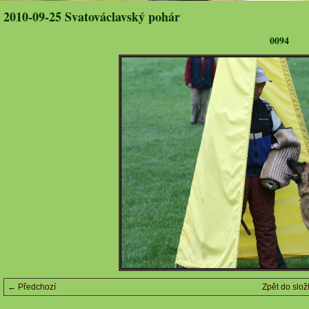
2010-09-25 Svatováclavský pohár
0094
← Předchozí
Zpět do slož