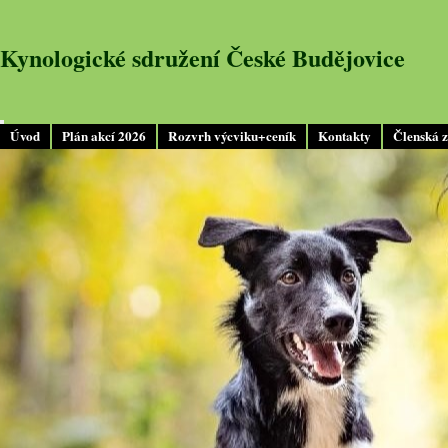
Kynologické sdružení České Budějovice
Úvod
Plán akcí 2026
Rozvrh výcviku+ceník
Kontakty
Členská 