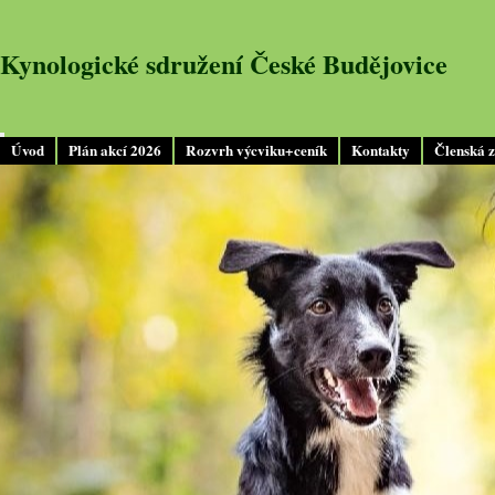
Kynologické sdružení České Budějovice
Úvod
Plán akcí 2026
Rozvrh výcviku+ceník
Kontakty
Členská 